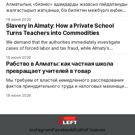
Алматылық «бизнес» адамдарды жазасыз пайдалануды
жалғастырып жатқанша, біз биліктен мәжбүрлі еңбек
және салық алаяқтығы фактілерін дереу тергеуді талап
18 июня 2026
етеміз.
Slavery in Almaty: How a Private School
Turns Teachers into Commodities
We demand that the authorities immediately investigate
cases of forced labor and tax fraud, while Almaty’s
'business' sector continues to exploit people with impunity.
18 июня 2026
Рабство в Алматы: как частная школа
превращает учителей в товар
Мы требуем от властей немедленного расследования
фактов принудительного труда и налоговых махинаций,
пока алматинский «бизнес» продолжает безнаказанно
18 июня 2026
эксплуатировать людей.
Instagram
Facebook
Войти
Главная