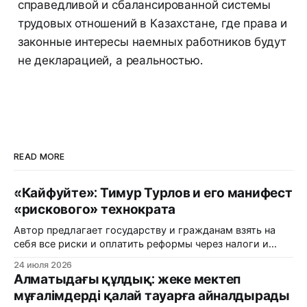
справедливой и сбалансированной системы
трудовых отношений в Казахстане, где права и
законные интересы наемных работников будут
не декларацией, а реальностью.
READ MORE
«Кайфуйте»: Тимур Турлов и его манифест
«рискового» технократа
Автор предлагает государству и гражданам взять на
себя все риски и оплатить реформы через налоги и
пенсионные накопления, в то время как частный
24 июля 2026
капитал продолжает паразитировать на бюджетных
Алматыдағы құлдық: жеке мектеп
потоках.
мұғалімдерді қалай тауарға айналдырады