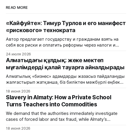
READ MORE
«Кайфуйте»: Тимур Турлов и его манифест
«рискового» технократа
Автор предлагает государству и гражданам взять на
себя все риски и оплатить реформы через налоги и
пенсионные накопления, в то время как частный
24 июля 2026
капитал продолжает паразитировать на бюджетных
Алматыдағы құлдық: жеке мектеп
потоках.
мұғалімдерді қалай тауарға айналдырады
Алматылық «бизнес» адамдарды жазасыз пайдалануды
жалғастырып жатқанша, біз биліктен мәжбүрлі еңбек
және салық алаяқтығы фактілерін дереу тергеуді талап
18 июня 2026
етеміз.
Slavery in Almaty: How a Private School
Turns Teachers into Commodities
We demand that the authorities immediately investigate
cases of forced labor and tax fraud, while Almaty’s
'business' sector continues to exploit people with impunity.
18 июня 2026