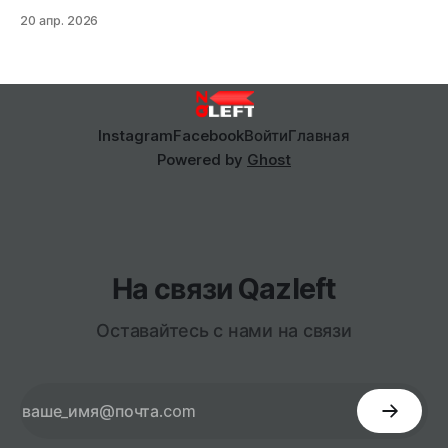
туралы эссе. Неліктен құтқару — өлтіруде емес,
20 апр. 2026
“Тіршілік экономикасында” екені жайлы.
Instagram
Facebook
Войти
Главная
Powered by
Ghost
На связи Qazleft
Оставайтесь с нами на связи