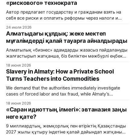
«рискового» технократа
Автор предлагает государству и гражданам взять на
себя все риски и оплатить реформы через налоги и
пенсионные накопления, в то время как частный
24 июля 2026
капитал продолжает паразитировать на бюджетных
Алматыдағы құлдық: жеке мектеп
потоках.
мұғалімдерді қалай тауарға айналдырады
Алматылық «бизнес» адамдарды жазасыз пайдалануды
жалғастырып жатқанша, біз биліктен мәжбүрлі еңбек
және салық алаяқтығы фактілерін дереу тергеуді талап
18 июня 2026
етеміз.
Slavery in Almaty: How a Private School
Turns Teachers into Commodities
We demand that the authorities immediately investigate
cases of forced labor and tax fraud, while Almaty’s
'business' sector continues to exploit people with impunity.
18 июня 2026
«Саран идиоттың ілмегі»: эвтаназия заңы
неге қате?
9 миллиардтың, жемқорлық пен өтіріктің Қазақстанды
2027 жылы құтыру індетіне қалай дайындап жатқаны